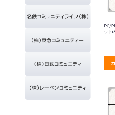
PG/
ット(