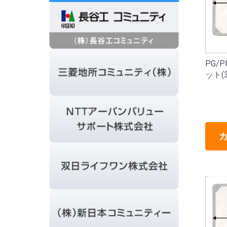
PG/
ット(